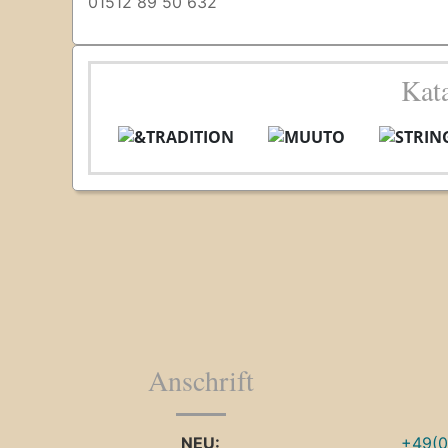
01512 89 50 632
Kat
Anschrift
NEU:
+49(0