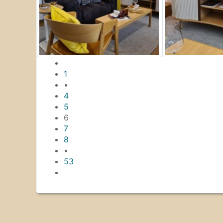
1
•
4
5
6
7
8
•
53